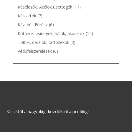
termék
17
Késélezők, Acélok,Csettegők
17
termék
7
Késtartók
7
termék
6
Kézi hús Fűrész
6
termék
14
Kötözők, zsinegek, hálók, akasztók
14
termék
3
Töltők, darálók, tartozékok
3
termék
6
Védőfelszerelések
6
termék
Kicsiktől a nagyokig, kezdőktől a profikig!