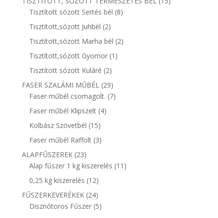
15
TISZTÍTOTT, SÓZOTT TERMÉSZETES BÉL
15
8
termék
Tisztított sózott Sertés bél
8
termék
2
Tisztított,sózott Juhbél
2
termék
2
Tisztított,sózott Marha bél
2
termék
1
Tisztított,sózott Gyomor
1
termék
2
Tisztított sózott Kuláré
2
termék
29
FASER SZALÁMI MŰBÉL
29
termék
7
Faser műbél csomagolt.
7
termék
4
Faser műbél Klipszelt
4
termék
15
Kolbász Szövetbél
15
termék
3
Faser műbél Raffolt
3
termék
23
ALAPFŰSZEREK
23
termék
11
Alap fűszer 1 kg kiszerelés
11
termék
12
0,25 kg kiszerelés
12
termék
24
FŰSZERKEVERÉKEK
24
termék
5
Disznótoros Fűszer
5
termék