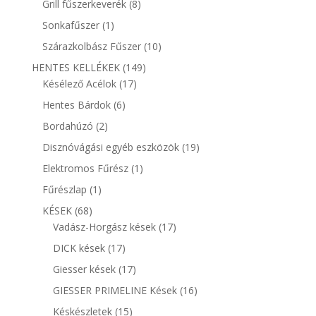
8
Grill fűszerkeverék
8
termék
1
Sonkafűszer
1
termék
10
Szárazkolbász Fűszer
10
termék
149
HENTES KELLÉKEK
149
17
termék
Késélező Acélok
17
termék
6
Hentes Bárdok
6
termék
2
Bordahúzó
2
termék
19
Disznóvágási egyéb eszközök
19
termék
1
Elektromos Fűrész
1
termék
1
Fűrészlap
1
termék
68
KÉSEK
68
termék
17
Vadász-Horgász kések
17
termék
17
DICK kések
17
termék
17
Giesser kések
17
termék
16
GIESSER PRIMELINE Kések
16
termék
15
Késkészletek
15