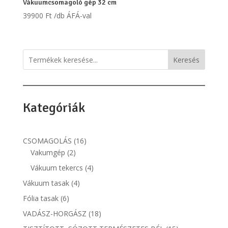
Vákuumcsomagoló gép 32 cm
39900
Ft
/db ÁFÁ-val
Keresés
Kategóriák
16
CSOMAGOLÁS
16
2
termék
Vakumgép
2
termék
4
Vákuum tekercs
4
termék
4
Vákuum tasak
4
termék
6
Fólia tasak
6
termék
18
VADÁSZ-HORGÁSZ
18
termék