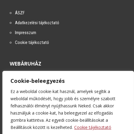
ÁSZF
Adatkezelési tájékoztató
Impresszum
Cookie tájékoztató
WEBÁRUHÁZ
Cookie-beleegyezés
Szállítási módok
Fizetési módok
Ez a weboldal cookie-kat használ, amelyek segítik a
weboldal működését, hogy jobb és személyre szabott
Kapcsolat
felhasználói élményt nyújthassunk Neked. Csak akkor
használjuk a cookie-kat, ha beleegyezel az elfogadás
gombra kattintva. Az egyedi cookie-beállításokat a
Beállítások között is kezelheted.
Cookie tájékoztató