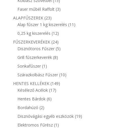
15
Kolbász Szövetbél
15
termék
3
Faser műbél Raffolt
3
termék
23
ALAPFŰSZEREK
23
termék
11
Alap fűszer 1 kg kiszerelés
11
termék
12
0,25 kg kiszerelés
12
termék
24
FŰSZERKEVERÉKEK
24
termék
5
Disznótoros Fűszer
5
termék
8
Grill fűszerkeverék
8
termék
1
Sonkafűszer
1
termék
10
Szárazkolbász Fűszer
10
termék
149
HENTES KELLÉKEK
149
17
termék
Késélező Acélok
17
termék
6
Hentes Bárdok
6
termék
2
Bordahúzó
2
termék
19
Disznóvágási egyéb eszközök
19
termék
1
Elektromos Fűrész
1