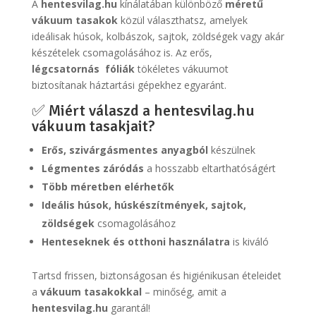
A
hentesvilag.hu
kínálatában különböző
méretű
vákuum tasakok
közül választhatsz, amelyek
ideálisak húsok, kolbászok, sajtok, zöldségek vagy akár
készételek csomagolásához is. Az erős,
légcsatornás fóliák
tökéletes vákuumot
biztosítanak háztartási gépekhez egyaránt.
✅ Miért válaszd a hentesvilag.hu
vákuum tasakjait?
Erős, szivárgásmentes anyagból
készülnek
Légmentes záródás
a hosszabb eltarthatóságért
Több méretben elérhetők
Ideális húsok, húskészítmények, sajtok,
zöldségek
csomagolásához
Henteseknek és otthoni használatra
is kiváló
Tartsd frissen, biztonságosan és higiénikusan ételeidet
a
vákuum tasakokkal
– minőség, amit a
hentesvilag.hu
garantál!