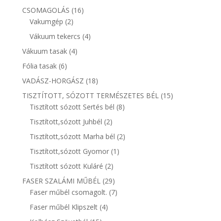
16
CSOMAGOLÁS
16
2
termék
Vakumgép
2
termék
4
Vákuum tekercs
4
termék
4
Vákuum tasak
4
termék
6
Fólia tasak
6
termék
18
VADÁSZ-HORGÁSZ
18
termék
15
TISZTÍTOTT, SÓZOTT TERMÉSZETES BÉL
15
8
termék
Tisztított sózott Sertés bél
8
termék
2
Tisztított,sózott Juhbél
2
termék
2
Tisztított,sózott Marha bél
2
termék
1
Tisztított,sózott Gyomor
1
termék
2
Tisztított sózott Kuláré
2
termék
29
FASER SZALÁMI MŰBÉL
29
termék
7
Faser műbél csomagolt.
7
termék
4
Faser műbél Klipszelt
4
termék