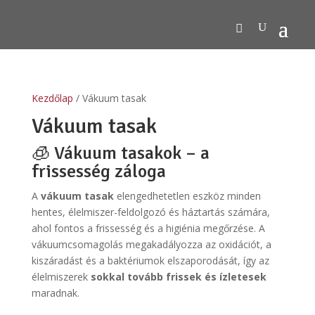
Kezdőlap
/ Vákuum tasak
Vákuum tasak
🧊 Vákuum tasakok – a
frissesség záloga
A
vákuum tasak
elengedhetetlen eszköz minden
hentes, élelmiszer-feldolgozó és háztartás számára,
ahol fontos a frissesség és a higiénia megőrzése. A
vákuumcsomagolás megakadályozza az oxidációt, a
kiszáradást és a baktériumok elszaporodását, így az
élelmiszerek
sokkal tovább frissek és ízletesek
maradnak.