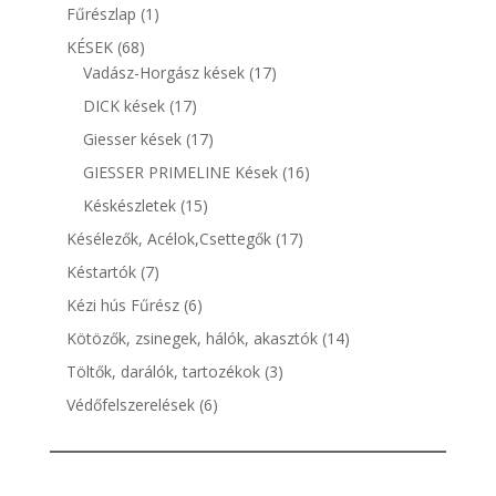
termék
1
Fűrészlap
1
termék
68
KÉSEK
68
termék
17
Vadász-Horgász kések
17
termék
17
DICK kések
17
termék
17
Giesser kések
17
termék
16
GIESSER PRIMELINE Kések
16
termék
15
Késkészletek
15
termék
17
Késélezők, Acélok,Csettegők
17
termék
7
Késtartók
7
termék
6
Kézi hús Fűrész
6
termék
14
Kötözők, zsinegek, hálók, akasztók
14
termék
3
Töltők, darálók, tartozékok
3
termék
6
Védőfelszerelések
6
termék