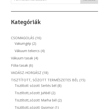
Kategóriák
16
CSOMAGOLÁS
16
2
termék
Vakumgép
2
termék
4
Vákuum tekercs
4
termék
4
Vákuum tasak
4
termék
6
Fólia tasak
6
termék
18
VADÁSZ-HORGÁSZ
18
termék
15
TISZTÍTOTT, SÓZOTT TERMÉSZETES BÉL
15
8
termék
Tisztított sózott Sertés bél
8
termék
2
Tisztított,sózott Juhbél
2
termék
2
Tisztított,sózott Marha bél
2
termék
1
Tisztított,sózott Gyomor
1