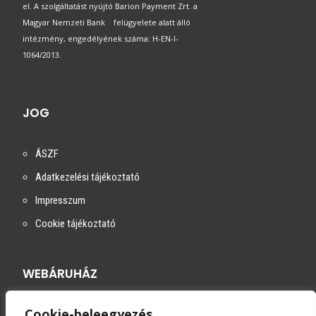
el. A szolgáltatást nyújtó Barion Payment Zrt. a
Magyar Nemzeti Bank felügyelete alatt álló
intézmény, engedélyének száma: H-EN-I-
1064/2013.
JOG
ÁSZF
Adatkezelési tájékoztató
Impresszum
Cookie tájékoztató
WEBÁRUHÁZ
Cookie-beleegyezés
Szállítási módok