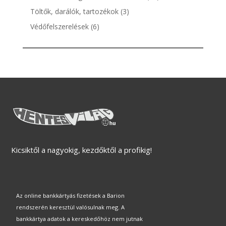
termék
3
Töltők, darálók, tartozékok
3
termék
6
Védőfelszerelések
6
termék
Kicsiktől a nagyokig, kezdőktől a profikig!
Az online bankkártyás fizetések a Barion
rendszerén keresztül valósulnak meg. A
bankkártya adatok a kereskedőhöz nem jutnak