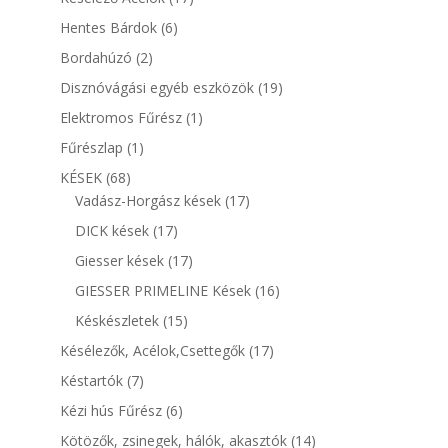
termék
6
Hentes Bárdok
6
termék
2
Bordahúzó
2
termék
19
Disznóvágási egyéb eszközök
19
termék
1
Elektromos Fűrész
1
termék
1
Fűrészlap
1
termék
68
KÉSEK
68
termék
17
Vadász-Horgász kések
17
termék
17
DICK kések
17
termék
17
Giesser kések
17
termék
16
GIESSER PRIMELINE Kések
16
termék
15
Késkészletek
15
termék
17
Késélezők, Acélok,Csettegők
17
termék
7
Késtartók
7
termék
6
Kézi hús Fűrész
6
termék
14
Kötözők, zsinegek, hálók, akasztók
14