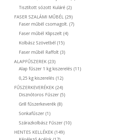
termék
2
Tisztított sózott Kuláré
2
termék
29
FASER SZALÁMI MŰBÉL
29
termék
7
Faser műbél csomagolt.
7
termék
4
Faser műbél Klipszelt
4
termék
15
Kolbász Szövetbél
15
termék
3
Faser műbél Raffolt
3
termék
23
ALAPFŰSZEREK
23
termék
11
Alap fűszer 1 kg kiszerelés
11
termék
12
0,25 kg kiszerelés
12
termék
24
FŰSZERKEVERÉKEK
24
termék
5
Disznótoros Fűszer
5
termék
8
Grill fűszerkeverék
8
termék
1
Sonkafűszer
1
termék
10
Szárazkolbász Fűszer
10
termék
149
HENTES KELLÉKEK
149
17
termék
Késélező Acélok
17