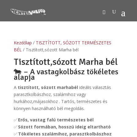
Kezdőlap
/
TISZTÍTOTT, SÓZOTT TERMÉSZETES
BÉL
/ Tisztított,sózott Marha bél
Tisztított,sózott Marha bél
🐄 – A vastagkolbász tökéletes
alapja
A
tisztított, sózott marhabél
ideális választás
parasztkolbászhoz, szalámihoz vagy
hurkához,májasokhoz . Tartós, természetes és
könnyen használható bél megoldás.
✅
Erős, vastag falú természetes bél
✅
Sózott formában, hosszú ideig eltartható
✅
Tökéletes szalámihoz, parasztkolbászhoz