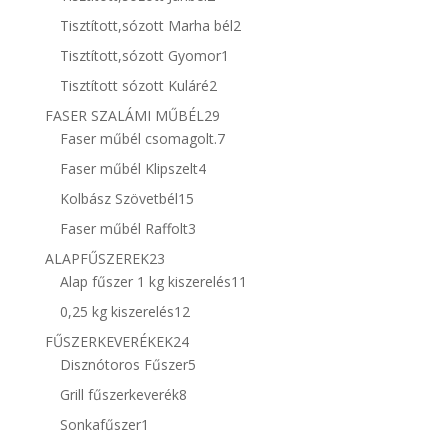
termék
2
Tisztított,sózott Marha bél
2
termék
1
Tisztított,sózott Gyomor
1
termék
2
Tisztított sózott Kuláré
2
termék
29
FASER SZALÁMI MŰBÉL
29
termék
7
Faser műbél csomagolt.
7
termék
4
Faser műbél Klipszelt
4
termék
15
Kolbász Szövetbél
15
termék
3
Faser műbél Raffolt
3
termék
23
ALAPFŰSZEREK
23
termék
11
Alap fűszer 1 kg kiszerelés
11
termék
12
0,25 kg kiszerelés
12
termék
24
FŰSZERKEVERÉKEK
24
termék
5
Disznótoros Fűszer
5
termék
8
Grill fűszerkeverék
8
termék
1
Sonkafűszer
1
termék