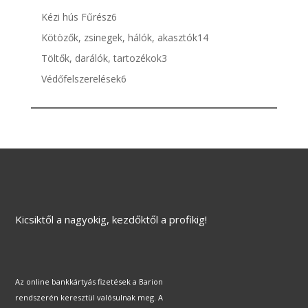
termék
6
Kézi hús Fűrész
6
termék
14
Kötözők, zsinegek, hálók, akasztók
14
termék
3
Töltők, darálók, tartozékok
3
termék
6
Védőfelszerelések
6
termék
Kicsiktől a nagyokig, kezdőktől a profikig!
Az online bankkártyás fizetések a Barion
rendszerén keresztül valósulnak meg. A