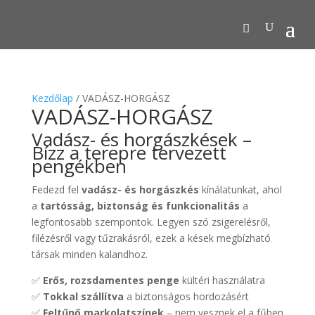
Kezdőlap
/ VADÁSZ-HORGÁSZ
VADÁSZ-HORGÁSZ
Vadász- és horgászkések –
Bízz a terepre tervezett
pengékben
Fedezd fel
vadász- és horgászkés
kínálatunkat, ahol
a
tartósság, biztonság és funkcionalitás
a
legfontosabb szempontok. Legyen szó zsigerelésről,
filézésről vagy tűzrakásról, ezek a kések megbízható
társak minden kalandhoz.
✅
Erős, rozsdamentes penge
kültéri használatra
✅
Tokkal szállítva
a biztonságos hordozásért
✅
Feltűnő markolatszínek
– nem vesznek el a fűben