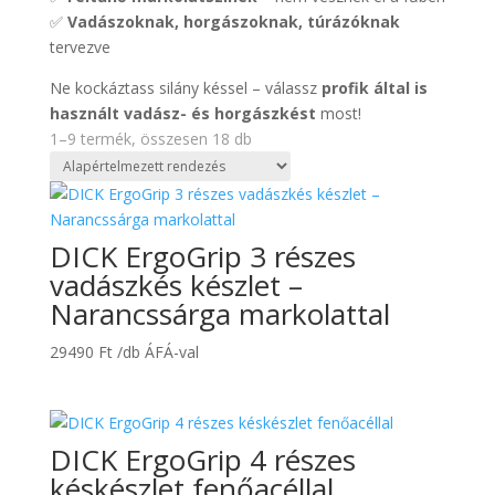
✅
Vadászoknak, horgászoknak, túrázóknak
tervezve
Ne kockáztass silány késsel – válassz
profik által is
használt vadász- és horgászkést
most!
1–9 termék, összesen 18 db
DICK ErgoGrip 3 részes
vadászkés készlet –
Narancssárga markolattal
29490
Ft
/db ÁFÁ-val
DICK ErgoGrip 4 részes
késkészlet fenőacéllal