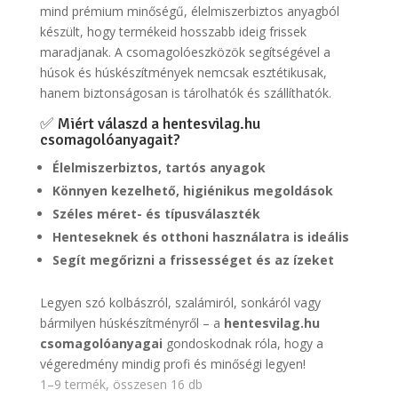
mind prémium minőségű, élelmiszerbiztos anyagból
készült, hogy termékeid hosszabb ideig frissek
maradjanak. A csomagolóeszközök segítségével a
húsok és húskészítmények nemcsak esztétikusak,
hanem biztonságosan is tárolhatók és szállíthatók.
✅ Miért válaszd a hentesvilag.hu
csomagolóanyagait?
Élelmiszerbiztos, tartós anyagok
Könnyen kezelhető, higiénikus megoldások
Széles méret- és típusválaszték
Henteseknek és otthoni használatra is ideális
Segít megőrizni a frissességet és az ízeket
Legyen szó kolbászról, szalámiról, sonkáról vagy
bármilyen húskészítményről – a
hentesvilag.hu
csomagolóanyagai
gondoskodnak róla, hogy a
végeredmény mindig profi és minőségi legyen!
1–9 termék, összesen 16 db