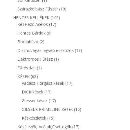
Sonkafűszer
1
termék
10
Szárazkolbász Fűszer
10
termék
149
HENTES KELLÉKEK
149
17
termék
Késélező Acélok
17
termék
6
Hentes Bárdok
6
termék
2
Bordahúzó
2
termék
19
Disznóvágási egyéb eszközök
19
termék
1
Elektromos Fűrész
1
termék
1
Fűrészlap
1
termék
68
KÉSEK
68
termék
17
Vadász-Horgász kések
17
termék
17
DICK kések
17
termék
17
Giesser kések
17
termék
16
GIESSER PRIMELINE Kések
16
termék
15
Késkészletek
15
termék
17
Késélezők, Acélok,Csettegők
17