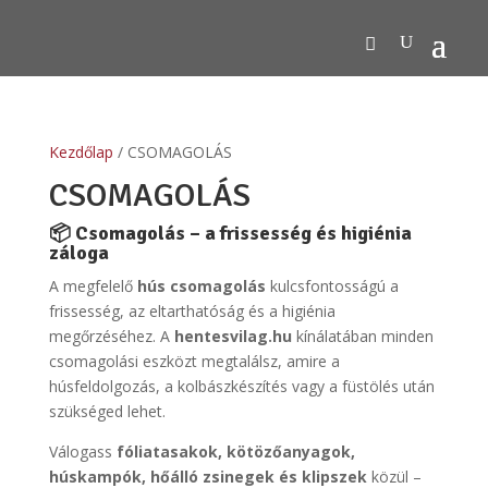
Kezdőlap
/ CSOMAGOLÁS
CSOMAGOLÁS
📦 Csomagolás – a frissesség és higiénia
záloga
A megfelelő
hús csomagolás
kulcsfontosságú a
frissesség, az eltarthatóság és a higiénia
megőrzéséhez. A
hentesvilag.hu
kínálatában minden
csomagolási eszközt megtalálsz, amire a
húsfeldolgozás, a kolbászkészítés vagy a füstölés után
szükséged lehet.
Válogass
fóliatasakok, kötözőanyagok,
húskampók, hőálló zsinegek és klipszek
közül –