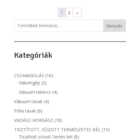
1
2
→
Keresés
Kategóriák
16
CSOMAGOLÁS
16
2
termék
Vakumgép
2
termék
4
Vákuum tekercs
4
termék
4
Vákuum tasak
4
termék
6
Fólia tasak
6
termék
18
VADÁSZ-HORGÁSZ
18
termék
15
TISZTÍTOTT, SÓZOTT TERMÉSZETES BÉL
15
8
termék
Tisztított sózott Sertés bél
8