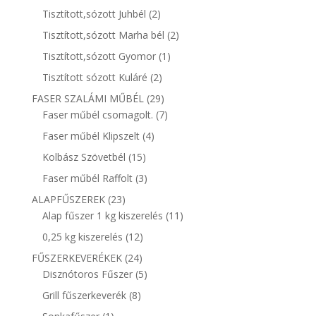
termék
2
Tisztított,sózott Juhbél
2
termék
2
Tisztított,sózott Marha bél
2
termék
1
Tisztított,sózott Gyomor
1
termék
2
Tisztított sózott Kuláré
2
termék
29
FASER SZALÁMI MŰBÉL
29
termék
7
Faser műbél csomagolt.
7
termék
4
Faser műbél Klipszelt
4
termék
15
Kolbász Szövetbél
15
termék
3
Faser műbél Raffolt
3
termék
23
ALAPFŰSZEREK
23
termék
11
Alap fűszer 1 kg kiszerelés
11
termék
12
0,25 kg kiszerelés
12
termék
24
FŰSZERKEVERÉKEK
24
termék
5
Disznótoros Fűszer
5
termék
8
Grill fűszerkeverék
8
termék
1