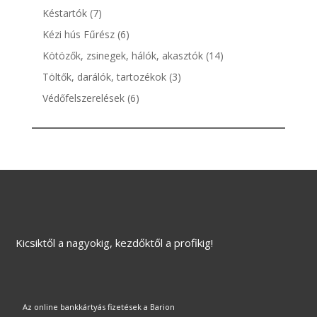
termék
7
Késtartók
7
termék
6
Kézi hús Fűrész
6
termék
14
Kötözők, zsinegek, hálók, akasztók
14
termék
3
Töltők, darálók, tartozékok
3
termék
6
Védőfelszerelések
6
termék
Kicsiktől a nagyokig, kezdőktől a profikig!
Az online bankkártyás fizetések a Barion