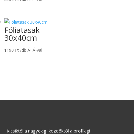
Fóliatasak
30x40cm
1190
Ft
/db ÁFÁ-val
Kicsiktől a nagyokig, kezdőktől a profikig!