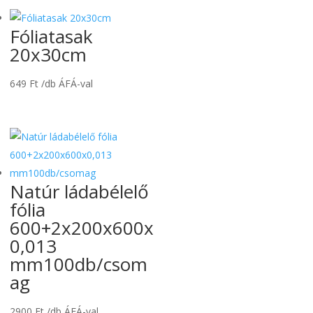
Fóliatasak
20x30cm
649
Ft
/db ÁFÁ-val
Natúr ládabélelő
fólia
600+2x200x600x
0,013
mm100db/csom
ag
2900
Ft
/db ÁFÁ-val