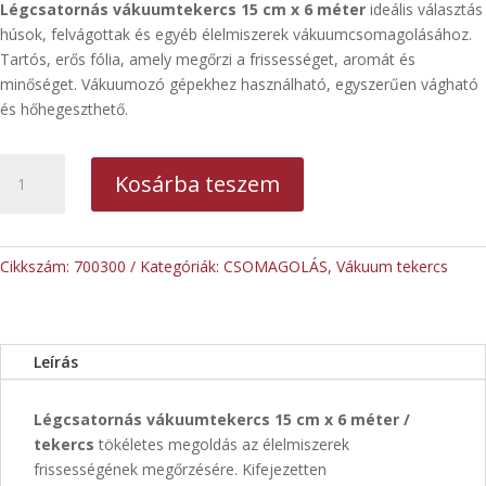
Légcsatornás vákuumtekercs 15 cm x 6 méter
ideális választás
húsok, felvágottak és egyéb élelmiszerek vákuumcsomagolásához.
Tartós, erős fólia, amely megőrzi a frissességet, aromát és
minőséget. Vákuumozó gépekhez használható, egyszerűen vágható
és hőhegeszthető.
Légcsatornás
Kosárba teszem
vákuumtekercs
15cm
x
6
Cikkszám:
700300
Kategóriák:
CSOMAGOLÁS
,
Vákuum tekercs
méter/
tekercs
(0,090
Leírás
mm)
mennyiség
Légcsatornás vákuumtekercs 15 cm x 6 méter /
tekercs
tökéletes megoldás az élelmiszerek
frissességének megőrzésére. Kifejezetten