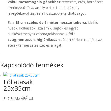
vákuumcsomagoló gépekhez
tervezett, erős, bordázott
szerkezetű fólia, amely biztosítja a hatékony
levegőeltávolítást és a hosszabb eltarthatóságot.
Ez a
15 cm széles és 6 méter hosszú tekercs
ideális
húsok, kolbászok, szalámik, sajtok és egyéb
húskészítmények csomagolásához. A fólia
szagmentesen, higiénikusan
zár, miközben megőrzi az
ételek természetes ízét és állagát.
Kapcsolódó termékek
Fóliatasak
25x35cm
849
Ft
/db ÁFÁ-val