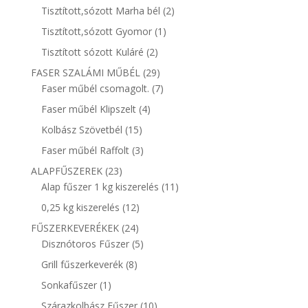
termék
2
Tisztított,sózott Marha bél
2
termék
1
Tisztított,sózott Gyomor
1
termék
2
Tisztított sózott Kuláré
2
termék
29
FASER SZALÁMI MŰBÉL
29
termék
7
Faser műbél csomagolt.
7
termék
4
Faser műbél Klipszelt
4
termék
15
Kolbász Szövetbél
15
termék
3
Faser műbél Raffolt
3
termék
23
ALAPFŰSZEREK
23
termék
11
Alap fűszer 1 kg kiszerelés
11
termék
12
0,25 kg kiszerelés
12
termék
24
FŰSZERKEVERÉKEK
24
termék
5
Disznótoros Fűszer
5
termék
8
Grill fűszerkeverék
8
termék
1
Sonkafűszer
1
termék
10
Szárazkolbász Fűszer
10