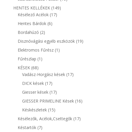
termék
149
HENTES KELLÉKEK
149
17
termék
Késélező Acélok
17
termék
6
Hentes Bárdok
6
termék
2
Bordahúzó
2
termék
19
Disznóvágási egyéb eszközök
19
termék
1
Elektromos Fűrész
1
termék
1
Fűrészlap
1
termék
68
KÉSEK
68
termék
17
Vadász-Horgász kések
17
termék
17
DICK kések
17
termék
17
Giesser kések
17
termék
16
GIESSER PRIMELINE Kések
16
termék
15
Késkészletek
15
termék
17
Késélezők, Acélok,Csettegők
17
termék
7
Késtartók
7