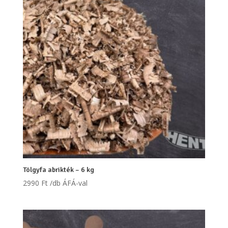
Tölgyfa abrikték – 6 kg
2990
Ft
/db ÁFÁ-val