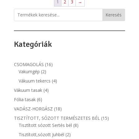
1
2
3
→
Keresés
Kategóriák
16
CSOMAGOLÁS
16
2
termék
Vakumgép
2
termék
4
Vákuum tekercs
4
termék
4
Vákuum tasak
4
termék
6
Fólia tasak
6
termék
18
VADÁSZ-HORGÁSZ
18
termék
15
TISZTÍTOTT, SÓZOTT TERMÉSZETES BÉL
15
8
termék
Tisztított sózott Sertés bél
8
termék
2
Tisztított,sózott Juhbél
2