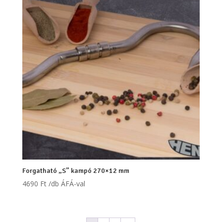
Forgatható „S” kampó 270×12 mm
4690
Ft
/db ÁFÁ-val