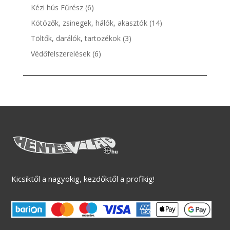
termék
6
Kézi hús Fűrész
6
termék
14
Kötözők, zsinegek, hálók, akasztók
14
termék
3
Töltők, darálók, tartozékok
3
termék
6
Védőfelszerelések
6
termék
Kicsiktől a nagyokig, kezdőktől a profikig!