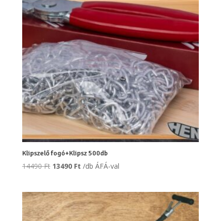
Klipszelő fogó+Klipsz 500db
Original
Current
14490
Ft
13490
Ft
/db ÁFÁ-val
price
price
was:
is:
14490 Ft.
13490 Ft.