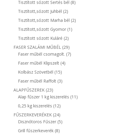
8
termék
Tisztított sózott Sertés bél
8
termék
2
Tisztított,sózott Juhbél
2
termék
2
Tisztított,sózott Marha bél
2
termék
1
Tisztított,sózott Gyomor
1
termék
2
Tisztított sózott Kuláré
2
termék
29
FASER SZALÁMI MŰBÉL
29
termék
7
Faser műbél csomagolt.
7
termék
4
Faser műbél Klipszelt
4
termék
15
Kolbász Szövetbél
15
termék
3
Faser műbél Raffolt
3
termék
23
ALAPFŰSZEREK
23
termék
11
Alap fűszer 1 kg kiszerelés
11
termék
12
0,25 kg kiszerelés
12
termék
24
FŰSZERKEVERÉKEK
24
termék
5
Disznótoros Fűszer
5
termék
8
Grill fűszerkeverék
8