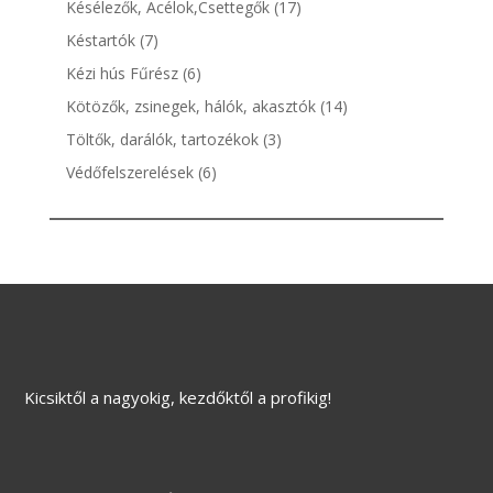
17
Késélezők, Acélok,Csettegők
17
termék
7
Késtartók
7
termék
6
Kézi hús Fűrész
6
termék
14
Kötözők, zsinegek, hálók, akasztók
14
termék
3
Töltők, darálók, tartozékok
3
termék
6
Védőfelszerelések
6
termék
Kicsiktől a nagyokig, kezdőktől a profikig!