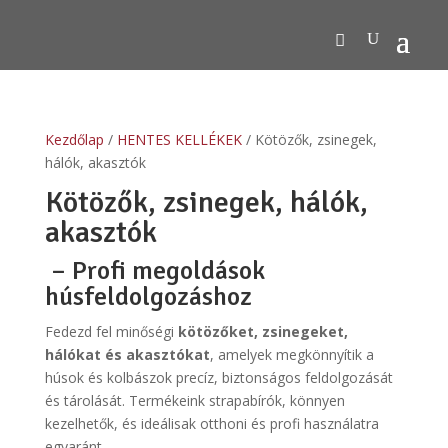
Kezdőlap
/
HENTES KELLÉKEK
/ Kötözők, zsinegek,
hálók, akasztók
Kötözők, zsinegek, hálók,
akasztók
– Profi megoldások
húsfeldolgozáshoz
Fedezd fel minőségi
kötözőket, zsinegeket,
hálókat és akasztókat
, amelyek megkönnyítik a
húsok és kolbászok precíz, biztonságos feldolgozását
és tárolását. Termékeink strapabírók, könnyen
kezelhetők, és ideálisak otthoni és profi használatra
egyaránt.