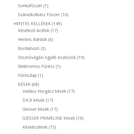
termék
1
Sonkafűszer
1
termék
10
Szárazkolbász Fűszer
10
termék
149
HENTES KELLÉKEK
149
17
termék
Késélező Acélok
17
termék
6
Hentes Bárdok
6
termék
2
Bordahúzó
2
termék
19
Disznóvágási egyéb eszközök
19
termék
1
Elektromos Fűrész
1
termék
1
Fűrészlap
1
termék
68
KÉSEK
68
termék
17
Vadász-Horgász kések
17
termék
17
DICK kések
17
termék
17
Giesser kések
17
termék
16
GIESSER PRIMELINE Kések
16
termék
15
Késkészletek
15
termék