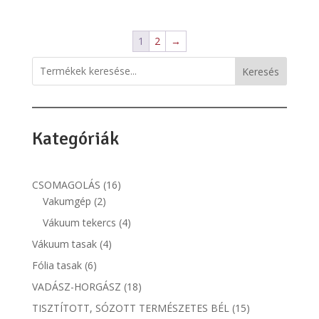
1
2
→
Keresés
Kategóriák
16
CSOMAGOLÁS
16
2
termék
Vakumgép
2
termék
4
Vákuum tekercs
4
termék
4
Vákuum tasak
4
termék
6
Fólia tasak
6
termék
18
VADÁSZ-HORGÁSZ
18
termék
15
TISZTÍTOTT, SÓZOTT TERMÉSZETES BÉL
15