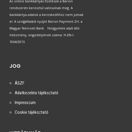
Az online bankkártyás fizetések a Barion
rendszerén keresztül valósulnak meg. A
bankkártya adatok a kereskedőhöz nem jutnak
el. A szolgáltatást nyújtó Barion Payment Zrt. a
Magyar Nemzeti Bank felügyelete alatt álló
intézmény, engedélyének száma: H-EN-I-
1064/2013.
JOG
ÁSZF
Adatkezelési tájékoztató
Impresszum
Cookie tájékoztató