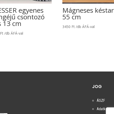
ESSER egyenes
Mágneses késtar
ngéjű csontozó
55 cm
s 13 cm
3450
Ft
/db ÁFÁ-val
0
Ft
/db ÁFÁ-val
JOG
ÁSZF
Adatkezelés