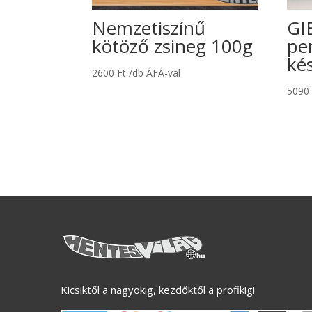
Nemzetiszínű
GI
kötöző zsineg 100g
pe
ké
2600
Ft
/db ÁFÁ-val
509
Kicsiktől a nagyokig, kezdőktől a profikig!