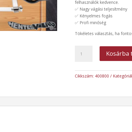
felhasználók kedvence.
✅ Nagy vágási teljesítmény
✅ Kényelmes fogás
✅ Profi minőség
Tökéletes választás, ha font
Kézi
Kosárba 
csontfűrész
40
cm-
es
Cikkszám:
400800
Kategóriá
mennyiség