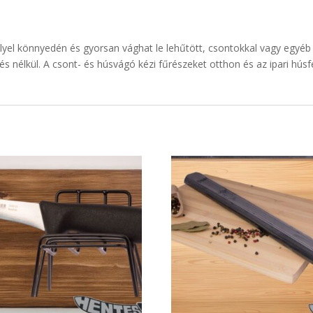
lyel könnyedén és gyorsan vághat le lehűtött, csontokkal vagy egyéb 
s nélkül. A csont- és húsvágó kézi fűrészeket otthon és az ipari hú