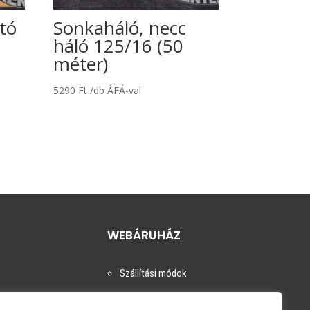
tó
Sonkaháló, necc
háló 125/16 (50
méter)
5290
Ft
/db ÁFÁ-val
WEBÁRUHÁZ
Szállítási módok
i tájékoztató
Fizetési módok