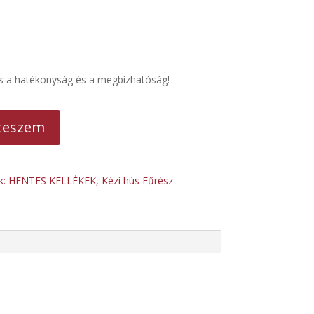
os a hatékonyság és a megbízhatóság!
teszem
k:
HENTES KELLÉKEK
,
Kézi hús Fűrész