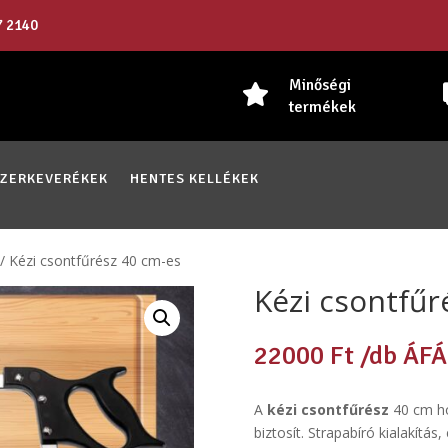
7 2140
Minőségi

termékek
SZERKEVERÉKEK
HENTES KELLÉKEK
/ Kézi csontfűrész 40 cm-es
Kézi csontfűr
22000
Ft
/db ÁFÁ
A
kézi csontfűrész
40 cm ho
biztosít. Strapabíró kialakítá