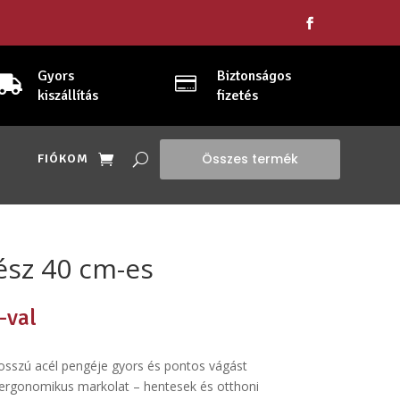
Gyors
Biztonságos


kiszállítás
fizetés
Összes termék
FIÓKOM
ész 40 cm-es
-val
sszú acél pengéje gyors és pontos vágást
s, ergonomikus markolat – hentesek és otthoni