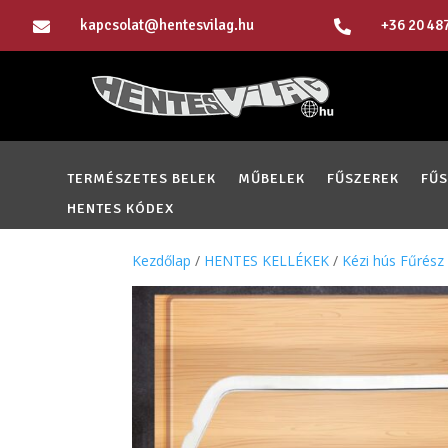
kapcsolat@hentesvilag.hu
+36 20 48


TERMÉSZETES BELEK
MŰBELEK
FŰSZEREK
FŰ
HENTES KÓDEX
Kezdőlap
/
HENTES KELLÉKEK
/
Kézi hús Fűrész