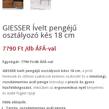
GIESSER Ívelt pengéjű
osztályozó kés 18 cm
7790
Ft
/db ÁFÁ-val
Egységár: 7790 Ft/db ÁFÁ-val
GIESSER ívelt pengéjű osztályozó kést 18 cm
, a profi
hentesek és otthoni szakácsok kedvenc eszközét! Ez a
minőségi,
rozsdamentes acél penge
biztosítja a
precíz és gyors
húsfeldolgozást
, miközben az
ergonomikus nyél
kényelmes
és stabil fogást nyújt.
Főbb előnyök:
Tartós, rozsdamentes acél penge