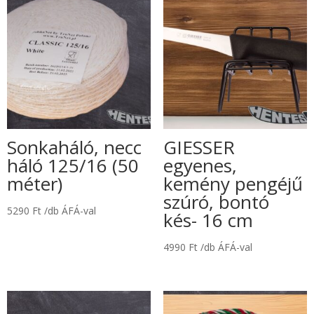
Sonkaháló, necc
GIESSER
háló 125/16 (50
egyenes,
méter)
kemény pengéjű
szúró, bontó
5290
Ft
/db ÁFÁ-val
kés- 16 cm
4990
Ft
/db ÁFÁ-val