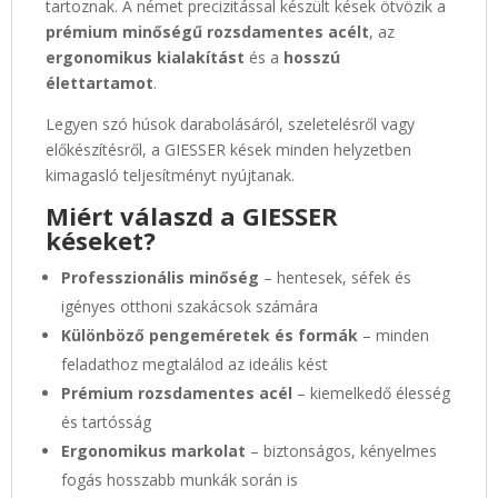
tartoznak. A német precizitással készült kések ötvözik a
prémium minőségű rozsdamentes acélt
, az
ergonomikus kialakítást
és a
hosszú
élettartamot
.
Legyen szó húsok darabolásáról, szeletelésről vagy
előkészítésről, a GIESSER kések minden helyzetben
kimagasló teljesítményt nyújtanak.
Miért válaszd a GIESSER
késeket?
Professzionális minőség
– hentesek, séfek és
igényes otthoni szakácsok számára
Különböző pengeméretek és formák
– minden
feladathoz megtalálod az ideális kést
Prémium rozsdamentes acél
– kiemelkedő élesség
és tartósság
Ergonomikus markolat
– biztonságos, kényelmes
fogás hosszabb munkák során is