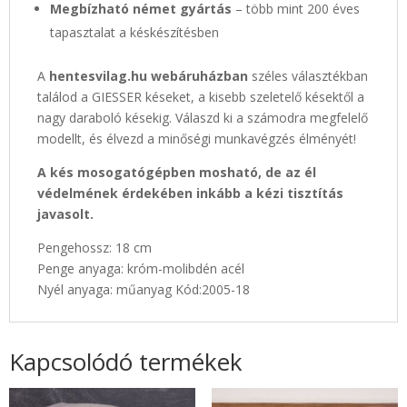
Megbízható német gyártás
– több mint 200 éves
tapasztalat a késkészítésben
A
hentesvilag.hu webáruházban
széles választékban
találod a GIESSER késeket, a kisebb szeletelő késektől a
nagy daraboló késekig. Válaszd ki a számodra megfelelő
modellt, és élvezd a minőségi munkavégzés élményét!
A kés mosogatógépben mosható, de az él
védelmének érdekében inkább a kézi tisztítás
javasolt.
Pengehossz: 18 cm
Penge anyaga: króm-molibdén acél
Nyél anyaga: műanyag Kód:2005-18
Kapcsolódó termékek