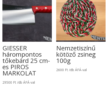
GIESSER
Nemzetiszínű
hárompontos
kötöző zsineg
tőkebárd 25 cm-
100g
es PIROS
2600
Ft
/db ÁFÁ-val
MARKOLAT
29500
Ft
/db ÁFÁ-val