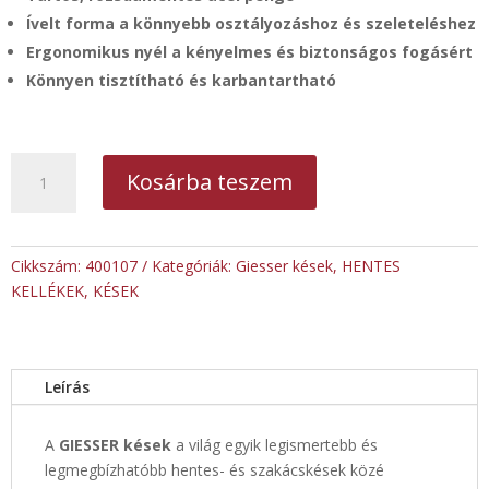
Ívelt forma a könnyebb osztályozáshoz és szeleteléshez
Ergonomikus nyél a kényelmes és biztonságos fogásért
Könnyen tisztítható és karbantartható
GIESSER
Kosárba teszem
Ívelt
pengéjű
osztályozó
kés
Cikkszám:
400107
Kategóriák:
Giesser kések
,
HENTES
18
KELLÉKEK
,
KÉSEK
cm
mennyiség
Leírás
A
GIESSER kések
a világ egyik legismertebb és
legmegbízhatóbb hentes- és szakácskések közé