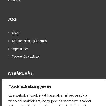
JOG
ÁSZF
Adatkezelési tájékoztató
Impresszum
Cookie tájékoztató
WEBÁRUHÁZ
Cookie-beleegyezés
Szállítási módok
Fizetési módok
Ez a weboldal cookie-kat használ, amelyek segítik a
weboldal működését, hogy jobb és személyre szabott
Kapcsolat