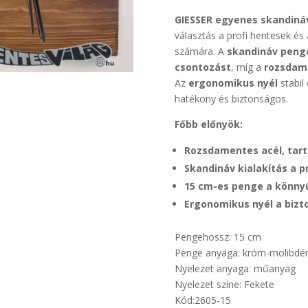
GIESSER egyenes skandiná
választás a profi hentesek é
számára. A
skandináv peng
csontozást
, míg a
rozsdam
Az
ergonomikus nyél
stabil
hatékony és biztonságos.
Főbb előnyök:
Rozsdamentes acél, tar
Skandináv kialakítás a 
15 cm-es penge a könny
Ergonomikus nyél a bizt
Pengehossz: 15 cm
Penge anyaga: króm-molibdén
Nyelezet anyaga: műanyag
Nyelezet színe: Fekete
Kód:2605-15