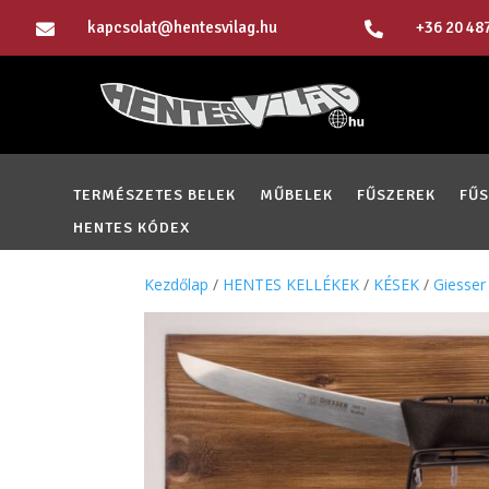
kapcsolat@hentesvilag.hu
+36 20 48


TERMÉSZETES BELEK
MŰBELEK
FŰSZEREK
FŰ
HENTES KÓDEX
Kezdőlap
/
HENTES KELLÉKEK
/
KÉSEK
/
Giesser