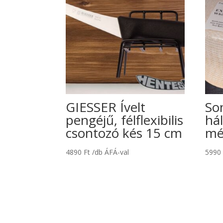
GIESSER Ívelt
So
pengéjű, félflexibilis
há
csontozó kés 15 cm
mé
4890
Ft
/db ÁFÁ-val
599