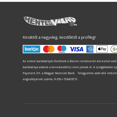
Kicsiktől a nagyokig, kezdőktől a profikig!
Az online bankkártyás fizetések a Barion rendszerén keresztül val
bankkártya adatok a kereskedőhöz nem jutnak el. A szolgáltatást ny
Payment Zrt. a Magyar Nemzeti Bank felügyelete alatt álló intéz
engedélyének száma: H-EN-I-1064/2013.