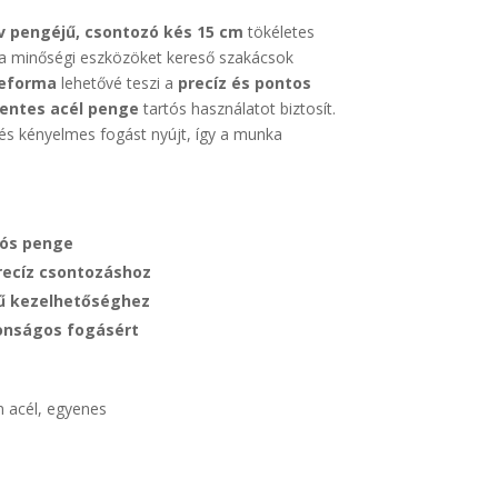
v pengéjű, csontozó kés 15 cm
tökéletes
s a minőségi eszközöket kereső szakácsok
eforma
lehetővé teszi a
precíz és pontos
entes acél penge
tartós használatot biztosít.
 és kényelmes fogást nyújt, így a munka
tós penge
precíz csontozáshoz
ű kezelhetőséghez
onságos fogásért
 acél, egyenes