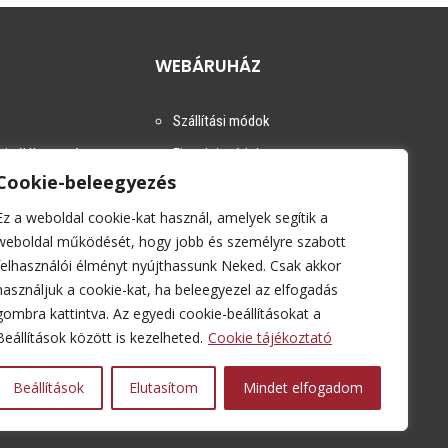
WEBÁRUHÁZ
Szállítási módok
i tájékoztató
Fizetési módok
Cookie-beleegyezés
m
Kapcsolat
Ez a weboldal cookie-kat használ, amelyek segítik a
ékoztató
weboldal működését, hogy jobb és személyre szabott
felhasználói élményt nyújthassunk Neked. Csak akkor
használjuk a cookie-kat, ha beleegyezel az elfogadás
gombra kattintva. Az egyedi cookie-beállításokat a
Beállítások között is kezelheted.
Cookie tájékoztató
Beállítások
Elutasítom
Mindet elfogadom