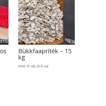
ros
Bükkfaapríték – 15
kg
8990
Ft
/db ÁFÁ-val