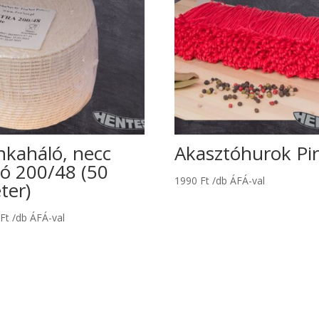
nkaháló, necc
Akasztóhurok Pi
ló 200/48 (50
1990
Ft
/db ÁFÁ-val
ter)
0
Ft
/db ÁFÁ-val