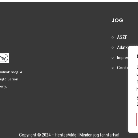
JOG
ÁSZF
Adatkezelés
Impresszu
Cookie táj
ósulnak meg. A
újtó Barion
mény,
Copyright © 2024 – HentesVilág | Minden jog fenntartva!