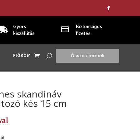
Gyors
Biztonságos


kiszállítás
fizetés
Összes termék
FIÓKOM
nes skandináv
ntozó kés 15 cm
val
al