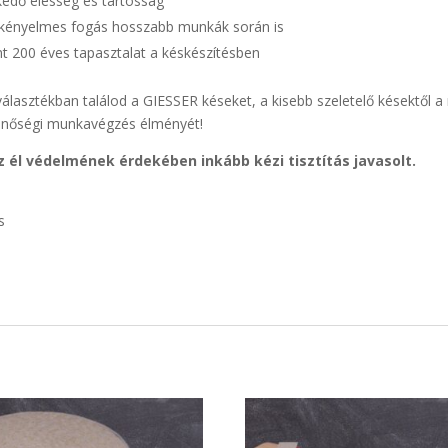
edő élesség és tartósság
 kényelmes fogás hosszabb munkák során is
t 200 éves tapasztalat a késkészítésben
álasztékban találod a GIESSER késeket, a kisebb szeletelő késektől a 
minőségi munkavégzés élményét!
él védelmének érdekében inkább kézi tisztítás javasolt.
s