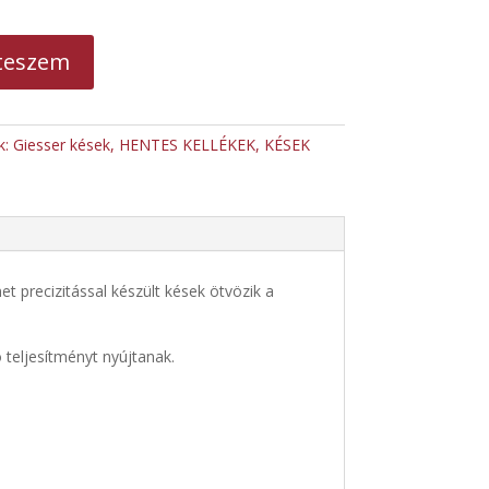
teszem
k:
Giesser kések
,
HENTES KELLÉKEK
,
KÉSEK
 precizitással készült kések ötvözik a
 teljesítményt nyújtanak.