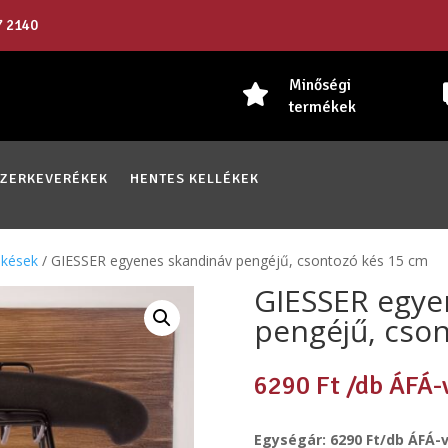
7 2140
Minőségi

termékek
SZERKEVERÉKEK
HENTES KELLÉKEK
 kések
/ GIESSER egyenes skandináv pengéjű, csontozó kés 15 cm
GIESSER egye
pengéjű, cso
6290
Ft
/db ÁFÁ-
Egységár: 6290 Ft/db ÁFÁ-v