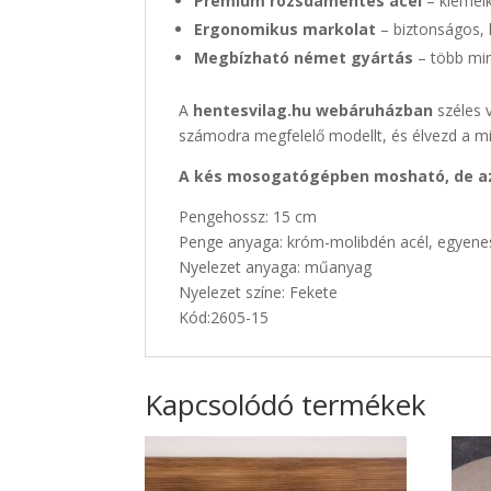
Prémium rozsdamentes acél
– kiemelk
Ergonomikus markolat
– biztonságos,
Megbízható német gyártás
– több min
A
hentesvilag.hu webáruházban
széles v
számodra megfelelő modellt, és élvezd a 
A kés mosogatógépben mosható, de az 
Pengehossz: 15 cm
Penge anyaga: króm-molibdén acél, egyene
Nyelezet anyaga: műanyag
Nyelezet színe: Fekete
Kód:2605-15
Kapcsolódó termékek