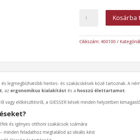
GIESSER
Kosárba 
egyenes
skandináv
pengéjű,
csontozó
Cikkszám:
400100
Kategóriá
kés
15
cm
mennyiség
b és legmegbízhatóbb hentes- és szakácskések közé tartoznak. A német
t
, az
ergonomikus kialakítást
és a
hosszú élettartamot
.
ől vagy előkészítésről, a GIESSER kések minden helyzetben kimagasló
késeket?
éfek és igényes otthoni szakácsok számára
– minden feladathoz megtalálod az ideális kést