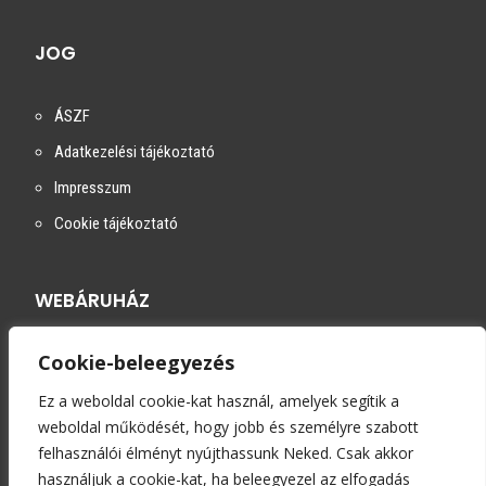
JOG
ÁSZF
Adatkezelési tájékoztató
Impresszum
Cookie tájékoztató
WEBÁRUHÁZ
Cookie-beleegyezés
Szállítási módok
Fizetési módok
Ez a weboldal cookie-kat használ, amelyek segítik a
weboldal működését, hogy jobb és személyre szabott
Kapcsolat
felhasználói élményt nyújthassunk Neked. Csak akkor
használjuk a cookie-kat, ha beleegyezel az elfogadás