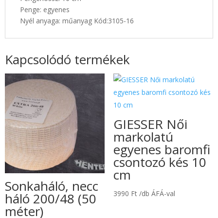
Penge: egyenes
Nyél anyaga: műanyag Kód:3105-16
Kapcsolódó termékek
GIESSER Női
markolatú
egyenes baromfi
csontozó kés 10
cm
Sonkaháló, necc
3990
Ft
/db ÁFÁ-val
háló 200/48 (50
méter)