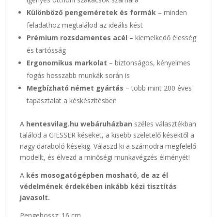
Különböző pengeméretek és formák
– minden
feladathoz megtalálod az ideális kést
Prémium rozsdamentes acél
– kiemelkedő élesség
és tartósság
Ergonomikus markolat
– biztonságos, kényelmes
fogás hosszabb munkák során is
Megbízható német gyártás
– több mint 200 éves
tapasztalat a késkészítésben
A
hentesvilag.hu webáruházban
széles választékban
találod a GIESSER késeket, a kisebb szeletelő késektől a
nagy daraboló késekig. Válaszd ki a számodra megfelelő
modellt, és élvezd a minőségi munkavégzés élményét!
A
kés mosogatógépben mosható, de az él
védelmének érdekében inkább kézi tisztítás
javasolt.
Pengehossz: 16 cm