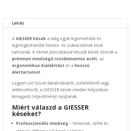
kés-
16
cm
Leírás
mennyiség
A
GIESSER kések
a világ egyik legismertebb és
legmegbízhatóbb hentes- és szakácskések közé
tartoznak. A német precizitással készült kések ötvözik a
prémium minőségű rozsdamentes acélt
, az
ergonomikus kialakítást
és a
hosszú
élettartamot
.
Legyen szó húsok darabolásáról, szeletelésről vagy
előkészítésről, a GIESSER kések minden helyzetben
kimagasló teljesítményt nyújtanak.
Miért válaszd a GIESSER
késeket?
Professzionális minőség
– hentesek, séfek és
igényes otthoni szakácsok számára