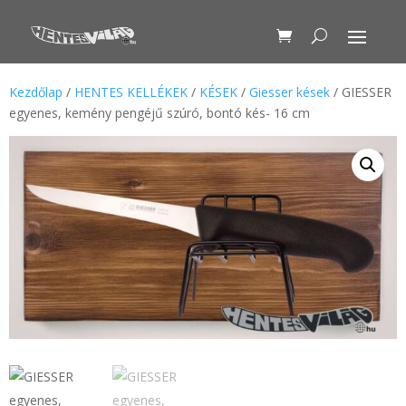
Kezdőlap
/
HENTES KELLÉKEK
/
KÉSEK
/
Giesser kések
/ GIESSER
egyenes, kemény pengéjű szúró, bontó kés- 16 cm