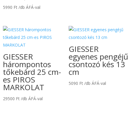
5990
Ft
/db ÁFÁ-val
GIESSER
GIESSER
egyenes pengéjű
hárompontos
csontozó kés 13
tőkebárd 25 cm-
cm
es PIROS
5090
Ft
/db ÁFÁ-val
MARKOLAT
29500
Ft
/db ÁFÁ-val