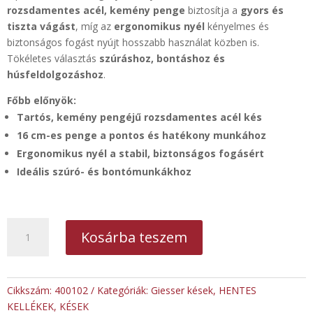
rozsdamentes acél, kemény penge
biztosítja a
gyors és
tiszta vágást
, míg az
ergonomikus nyél
kényelmes és
biztonságos fogást nyújt hosszabb használat közben is.
Tökéletes választás
szúráshoz, bontáshoz és
húsfeldolgozáshoz
.
Főbb előnyök:
Tartós, kemény pengéjű rozsdamentes acél kés
16 cm-es penge a pontos és hatékony munkához
Ergonomikus nyél a stabil, biztonságos fogásért
Ideális szúró- és bontómunkákhoz
GIESSER
Kosárba teszem
egyenes,
kemény
pengéjű
szúró,
Cikkszám:
400102
Kategóriák:
Giesser kések
,
HENTES
bontó
KELLÉKEK
,
KÉSEK