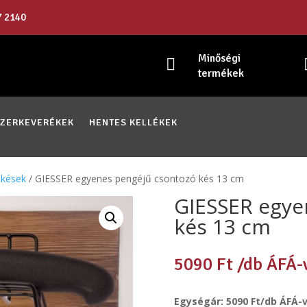
7 2140
Minőségi

termékek
SZERKEVERÉKEK
HENTES KELLÉKEK
 kések
/ GIESSER egyenes pengéjű csontozó kés 13 cm
GIESSER egye
kés 13 cm
5090
Ft
/db ÁFÁ-
Egységár: 5090 Ft/db ÁFÁ-v