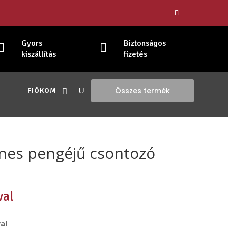
Gyors
Biztonságos


kiszállítás
fizetés
Összes termék
FIÓKOM
nes pengéjű csontozó
val
al