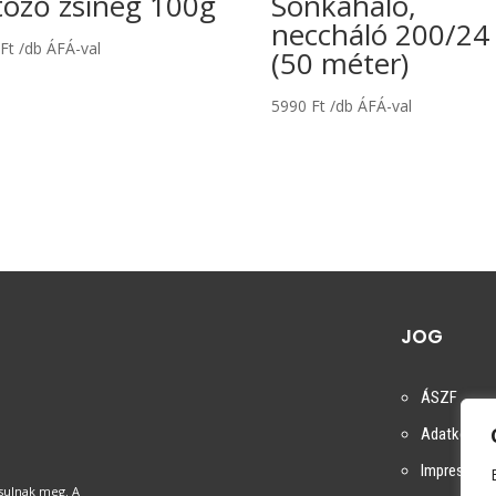
töző zsineg 100g
Sonkaháló,
neccháló 200/24
0
Ft
/db ÁFÁ-val
(50 méter)
5990
Ft
/db ÁFÁ-val
JOG
ÁSZF
Adatkezelés
Impresszu
ósulnak meg. A