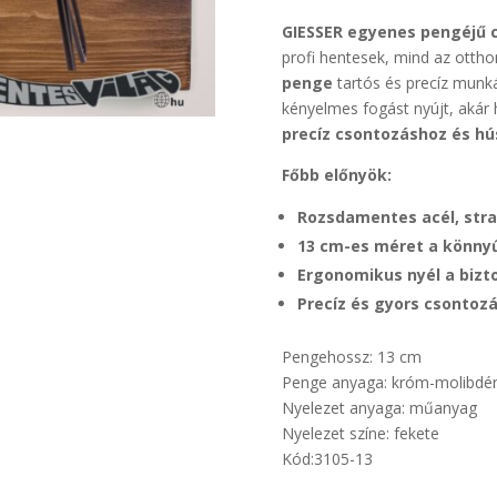
GIESSER egyenes pengéjű 
profi hentesek, mind az otth
penge
tartós és precíz munká
kényelmes fogást nyújt, akár 
precíz csontozáshoz és h
Főbb előnyök:
Rozsdamentes acél, str
13 cm-es méret a könnyű
Ergonomikus nyél a bizt
Precíz és gyors csontoz
Pengehossz: 13 cm
Penge anyaga: króm-molibdén
Nyelezet anyaga: műanyag
Nyelezet színe: fekete
Kód:3105-13