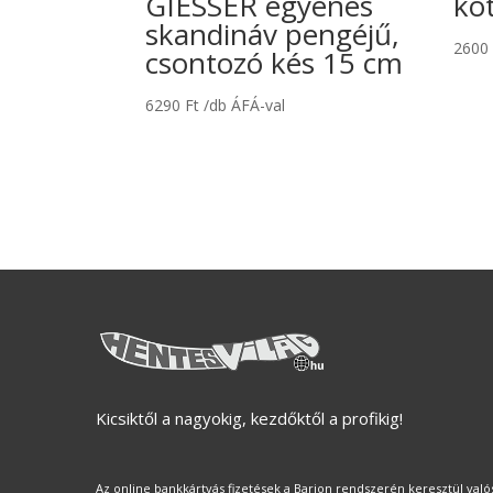
GIESSER egyenes
kö
skandináv pengéjű,
260
csontozó kés 15 cm
6290
Ft
/db ÁFÁ-val
Kicsiktől a nagyokig, kezdőktől a profikig!
Az online bankkártyás fizetések a Barion rendszerén keresztül val