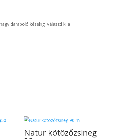
nagy daraboló késekig. Válaszd ki a
Natur kötözőzsineg