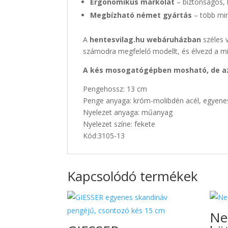
Ergonomikus markolat
– biztonságos,
Megbízható német gyártás
– több min
A
hentesvilag.hu webáruházban
széles v
számodra megfelelő modellt, és élvezd a 
A kés mosogatógépben mosható, de az 
Pengehossz: 13 cm
Penge anyaga: króm-molibdén acél, egyene
Nyelezet anyaga: műanyag
Nyelezet színe: fekete
Kód:3105-13
Kapcsolódó termékek
Ne