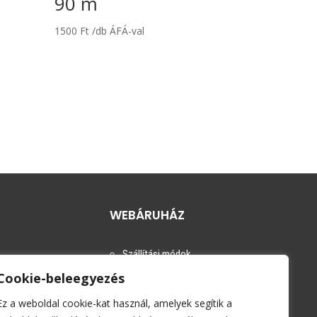
90 m
1500
Ft
/db ÁFÁ-val
WEBÁRUHÁZ
Szállítási módok
Cookie-beleegyezés
i tájékoztató
Fizetési módok
m
Kapcsolat
Ez a weboldal cookie-kat használ, amelyek segítik a