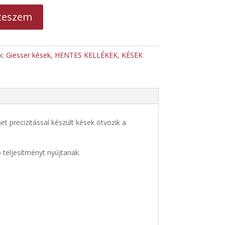
teszem
k:
Giesser kések
,
HENTES KELLÉKEK
,
KÉSEK
 precizitással készült kések ötvözik a
 teljesítményt nyújtanak.