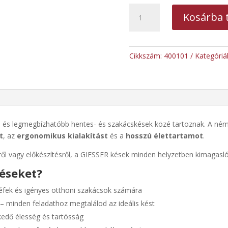
GIESSER
Kosárba 
egyenes
pengéjű
csontozó
kés
Cikkszám:
400101
Kategóriá
13
cm
mennyiség
b és legmegbízhatóbb hentes- és szakácskések közé tartoznak. A német
t
, az
ergonomikus kialakítást
és a
hosszú élettartamot
.
ől vagy előkészítésről, a GIESSER kések minden helyzetben kimagasló
késeket?
éfek és igényes otthoni szakácsok számára
– minden feladathoz megtalálod az ideális kést
edő élesség és tartósság