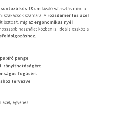
csontozó kés 13 cm
kiváló választás mind a
oni szakácsok számára. A
rozsdamentes acél
t biztosít, míg az
ergonomikus nyél
hosszabb használat közben is. Ideális eszköz a
úsfeldolgozáshoz
.
apabíró penge
 irányíthatóságért
onságos fogásért
áshoz tervezve
 acél, egyenes