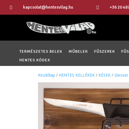
kapcsolat@hentesvilag.hu
+36 20 48


TERMÉSZETES BELEK
MŰBELEK
FŰSZEREK
FŰ
HENTES KÓDEX
Kezdőlap
/
HENTES KELLÉKEK
/
KÉSEK
/
Giesser