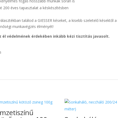
 kényelmes fogás hosszabb munkák során is
t 200 éves tapasztalat a késkészítésben
álasztékban találod a GIESSER késeket, a kisebb szeletelő késektől a 
minőségi munkavégzés élményét!
él védelmének érdekében inkább kézi tisztítás javasolt.
s
mzetiszínű