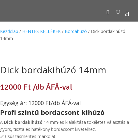
Kezdőlap
/
HENTES KELLÉKEK
/
Bordahúzó
/ Dick bordakihúzó
14mm
Dick bordakihúzó 14mm
12000
Ft
/db ÁFÁ-val
Egység ár: 12000 Ft/db ÁFÁ-val
Profi szintű bordacsont kihúzó
A
Dick bordakihúzó
14 mm-es kialakítása tökéletes választás a
gyors, tiszta és hatékony bordacsont kivételhez.
✅ Csúszásmentes markolat