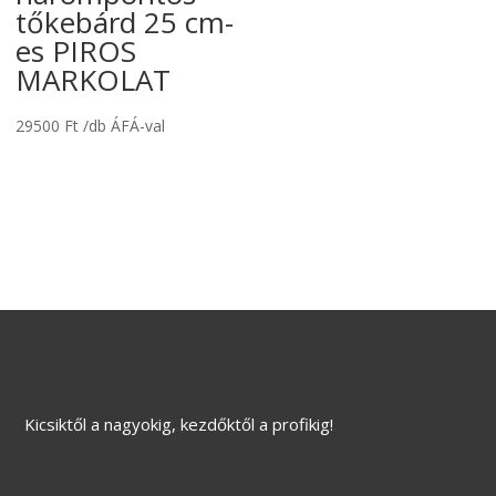
tőkebárd 25 cm-
es PIROS
MARKOLAT
29500
Ft
/db ÁFÁ-val
Kicsiktől a nagyokig, kezdőktől a profikig!