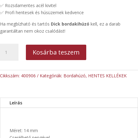
✅ Rozsdamentes acél kivitel
✅ Profi hentesek és húsüzemek kedvence
Ha megbízható és tartós
Dick bordakihúzó
kell, ez a darab
garantáltan nem okoz csalódást!
Dick
Kosárba teszem
bordakihúzó
14mm
mennyiség
Cikkszám:
400906
Kategóriák:
Bordahúzó
,
HENTES KELLÉKEK
Leírás
Méret: 14 mm
Cserélhető pengével.