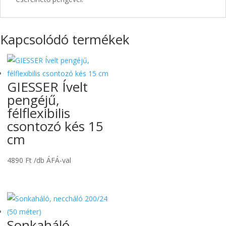
Kapcsolódó termékek
GIESSER Ívelt
pengéjű,
félflexibilis
csontozó kés 15
cm
4890
Ft
/db ÁFÁ-val
Sonkaháló,