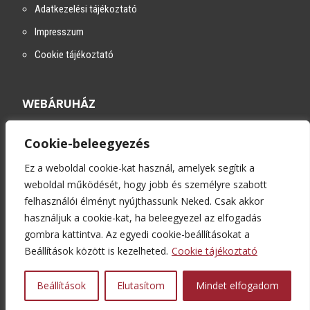
Adatkezelési tájékoztató
Impresszum
Cookie tájékoztató
WEBÁRUHÁZ
Cookie-beleegyezés
Szállítási módok
Fizetési módok
Ez a weboldal cookie-kat használ, amelyek segítik a
weboldal működését, hogy jobb és személyre szabott
Kapcsolat
felhasználói élményt nyújthassunk Neked. Csak akkor
használjuk a cookie-kat, ha beleegyezel az elfogadás
gombra kattintva. Az egyedi cookie-beállításokat a
Beállítások között is kezelheted.
Cookie tájékoztató
Beállítások
Elutasítom
Mindet elfogadom
Copyright © 2024 – HentesVilág | Minden jog fenntartva!