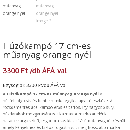
Húzókampó 17 cm-es
műanyag orange nyél
3300
Ft
/db ÁFÁ-val
Egység ár: 3300 Ft/db ÁFÁ-val
A
Húzókampó 17 cm-es műanyag orange nyél
a
húsfeldolgozás és hentesmunka egyik alapvető eszköze. A
rozsdamentes acél kampó erős és tartós, így nagyobb súlyú
húsdarabok mozgatására is alkalmas. A markolat élénk
narancssárga színű, ergonomikus kialakítású műanyagból készült,
amely kényelmes és biztos fogást nyújt még hosszabb munka