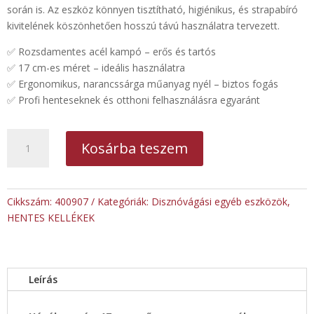
során is. Az eszköz könnyen tisztítható, higiénikus, és strapabíró
kivitelének köszönhetően hosszú távú használatra tervezett.
✅ Rozsdamentes acél kampó – erős és tartós
✅ 17 cm-es méret – ideális használatra
✅ Ergonomikus, narancssárga műanyag nyél – biztos fogás
✅ Profi henteseknek és otthoni felhasználásra egyaránt
Húzókampó
Kosárba teszem
17
cm-
es
műanyag
Cikkszám:
400907
Kategóriák:
Disznóvágási egyéb eszközök
,
orange
HENTES KELLÉKEK
nyél
mennyiség
Leírás