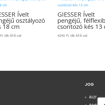
ESSER Ívelt
GIESSER Ívelt
ngéjű osztályozó
pengéjű, félflexib
s 18 cm
csontozó kés 13
0
Ft
/db ÁFÁ-val
4290
Ft
/db ÁFÁ-val
JOG
ÁSZF