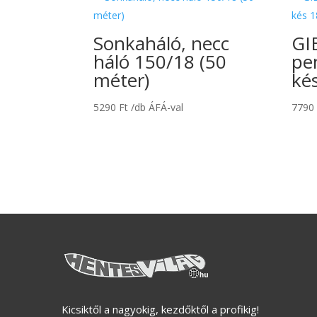
Sonkaháló, necc
GI
háló 150/18 (50
pe
méter)
ké
5290
Ft
/db ÁFÁ-val
779
Kicsiktől a nagyokig, kezdőktől a profikig!