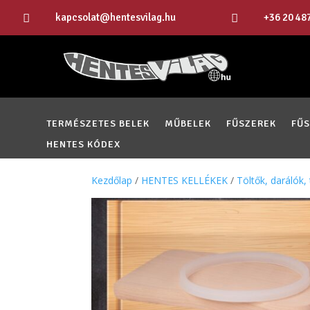
kapcsolat@hentesvilag.hu
+36 20 48


TERMÉSZETES BELEK
MŰBELEK
FŰSZEREK
FŰ
HENTES KÓDEX
Kezdőlap
/
HENTES KELLÉKEK
/
Töltők, darálók,