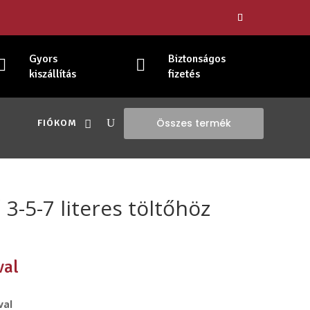
Gyors
Biztonságos


kiszállítás
fizetés
Összes termék
FIÓKOM
 3-5-7 literes töltőhöz
val
val