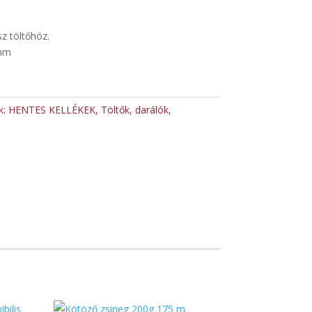
sz töltőhöz.
 mm
k:
HENTES KELLÉKEK
,
Töltők, darálók,