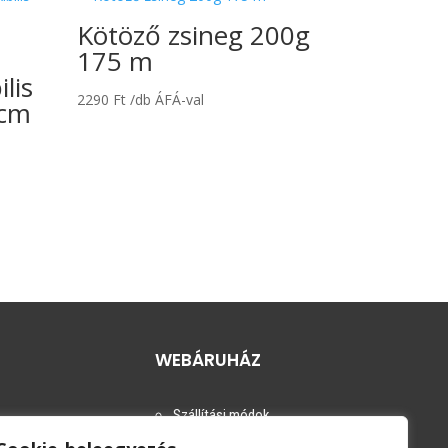
Kötöző zsineg 200g
175 m
ilis
2290
Ft
/db ÁFÁ-val
 cm
WEBÁRUHÁZ
Szállítási módok