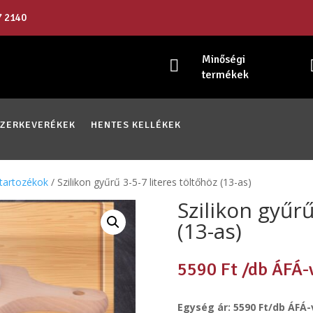
7 2140
Minőségi

termékek
SZERKEVERÉKEK
HENTES KELLÉKEK
 tartozékok
/ Szilikon gyűrű 3-5-7 literes töltőhöz (13-as)
Szilikon gyűrű
(13-as)
5590
Ft
/db ÁFÁ-
Egység ár: 5590 Ft/db ÁFÁ-