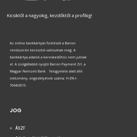
Kicsiktől a nagyokig, kezdőktől a profikig!
Az online bankkártyás fizetések a Barion
rendszerén keresztül valósulnak meg. A
bankkártya adatok a kereskedőhöz nem jutnak
el. A szolgáltatást nyújtó Barion Payment Zrt. a
Magyar Nemzeti Bank felügyelete alatt álló
intézmény, engedélyének száma: H-EN-I-
1064/2013.
JOG
ÁSZF