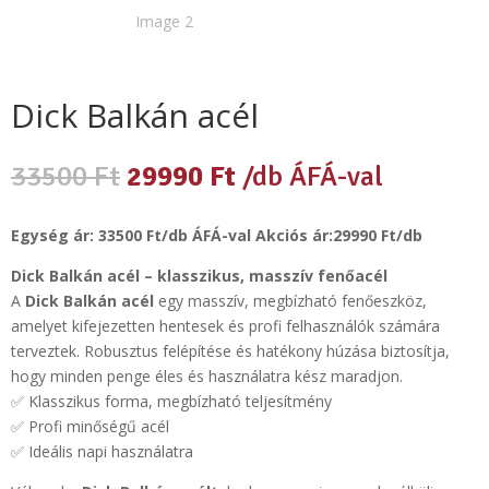
Dick Balkán acél
Original
Current
33500
Ft
29990
Ft
/db ÁFÁ-val
price
price
was:
is:
Egység ár: 33500 Ft/db ÁFÁ-val Akciós ár:29990 Ft/db
33500 Ft.
29990 Ft.
Dick Balkán acél – klasszikus, masszív fenőacél
A
Dick Balkán acél
egy masszív, megbízható fenőeszköz,
amelyet kifejezetten hentesek és profi felhasználók számára
terveztek. Robusztus felépítése és hatékony húzása biztosítja,
hogy minden penge éles és használatra kész maradjon.
✅ Klasszikus forma, megbízható teljesítmény
✅ Profi minőségű acél
✅ Ideális napi használatra