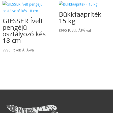
Bükkfaapríték –
GIESSER Ívelt
15 kg
pengéjű
8990
Ft
/db ÁFÁ-val
osztályozó kés
18 cm
7790
Ft
/db ÁFÁ-val