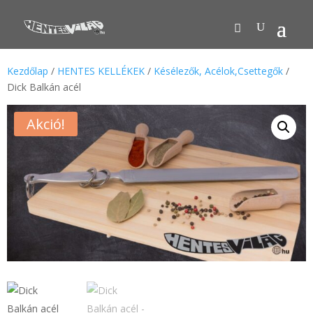
Kezdőlap
/
HENTES KELLÉKEK
/
Késélezők, Acélok,Csettegők
/
Dick Balkán acél
Akció!