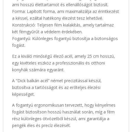
ami hosszú élettartamot és ellenállóságot biztosít.
Forma: Lapított forma, ami maximalizálja az érintkezést
a késsel, ezáltal hatékony élezést tesz lehetővé.
Konstrukció: Teljesen fém kialakítás, amely tartalmaz
két fémgyűrűt a védelem érdekében.
Fogantyú: Különleges fogantyú biztosítja a biztonságos
fogást.
Ez a kiváló minőségű élező acél, amely 25 cm hosszú,
egy kivételes eszköz a professzionális és otthoni
konyhák számára egyaránt.
A “Dick balkán acél” német precizitással készül,
biztosítva a tartósságot és az erőteljes élezési
képességet.
A fogantyú ergonomikusan tervezett, hogy kényelmes
fogást biztosítson hosszú használat során, míg a fém
rész különleges ötvözetből készül, ami garantálja a
pengék éles és precíz élezését.