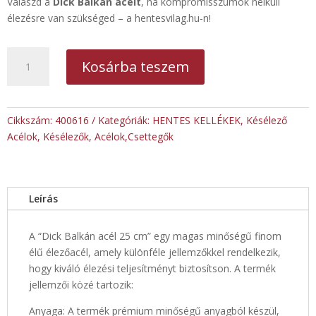
Válaszd a
Dick Balkán acélt
, ha kompromisszumok nélküli
élezésre van szükséged – a hentesvilag.hu-n!
Dick
Kosárba teszem
Balkán
acél
mennyiség
Cikkszám:
400616
Kategóriák:
HENTES KELLÉKEK
,
Késélező
Acélok
,
Késélezők, Acélok,Csettegők
Leírás
A “Dick Balkán acél 25 cm” egy magas minőségű finom
élű élezőacél, amely különféle jellemzőkkel rendelkezik,
hogy kiváló élezési teljesítményt biztosítson. A termék
jellemzői közé tartozik:
Anyaga: A termék prémium minőségű anyagból készül,