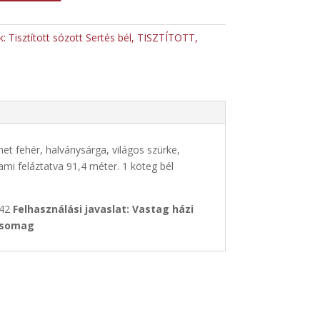
k:
Tisztított sózott Sertés bél
,
TISZTÍTOTT,
et fehér, halványsárga, világos szürke,
mi feláztatva 91,4 méter. 1 köteg bél
/42
Felhasználási javaslat: Vastag házi
/csomag