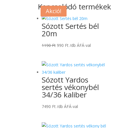
Kapcsolódó termékek
Akció!
Sózott Sertés bél
20m
Original
Current
1190
Ft
990
Ft
/db ÁFÁ-val
price
price
was:
is:
1190 Ft.
990 Ft.
Sózott Yardos
sertés vékonybél
34/36 kaliber
7490
Ft
/db ÁFÁ-val