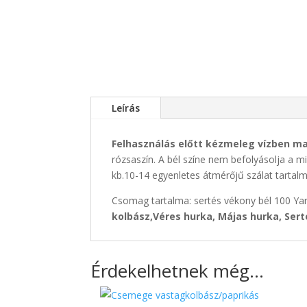
Leírás
Felhasználás előtt kézmeleg vízben max
rózsaszín. A bél színe nem befolyásolja a 
kb.10-14 egyenletes átmérőjű szálat tartalm
Csomag tartalma: sertés vékony bél 100 Ya
kolbász,Véres hurka, Májas hurka, Ser
Érdekelhetnek még…