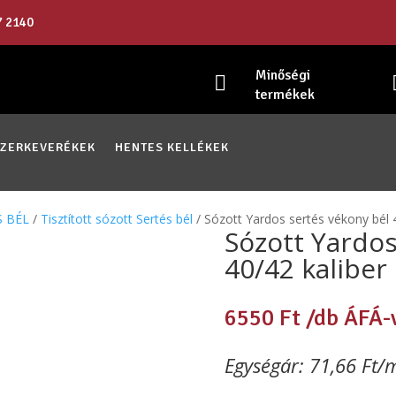
7 2140
Minőségi

termékek
SZERKEVERÉKEK
HENTES KELLÉKEK
S BÉL
/
Tisztított sózott Sertés bél
/ Sózott Yardos sertés vékony bél 
Sózott Yardos
40/42 kaliber
6550
Ft
/db ÁFÁ-
Egységár: 71,66 Ft/