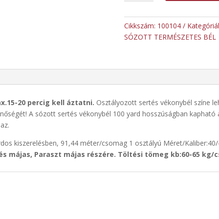
sertés
vékony
bél
Cikkszám:
100104
Kategóriá
40/42
SÓZOTT TERMÉSZETES BÉL
kaliber
mennyiség
.15-20 percig kell áztatni.
Osztályozott sertés vékonybél színe leh
minőségét! A sózott sertés vékonybél 100 yard hosszúságban kapható a
az.
rdos kiszerelésben, 91,44 méter/csomag 1 osztályú Méret/Kaliber:40
tés májas, Paraszt májas részére. Töltési tömeg kb:60-65 kg