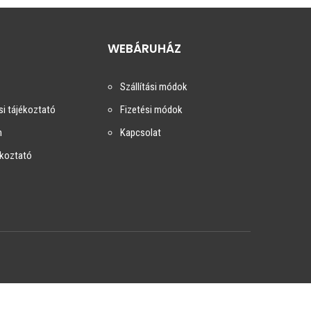
WEBÁRUHÁZ
Szállítási módok
i tájékoztató
Fizetési módok
m
Kapcsolat
ékoztató