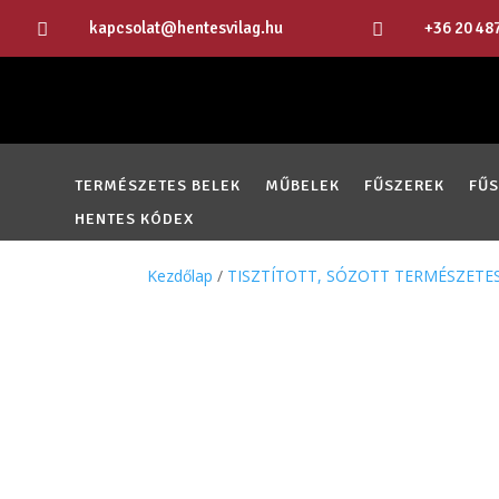
kapcsolat@hentesvilag.hu
+36 20 48


TERMÉSZETES BELEK
MŰBELEK
FŰSZEREK
FŰ
HENTES KÓDEX
Kezdőlap
/
TISZTÍTOTT, SÓZOTT TERMÉSZETE