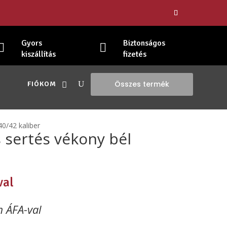
Gyors
Biztonságos


kiszállítás
fizetés
Összes termék
FIÓKOM
40/42 kaliber
 sertés vékony bél
val
m ÁFA-val