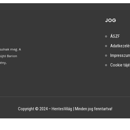
JOG
ÁSZF
Adatkezelés
ósulnak meg. A
Impresszu
újtó Barion
mény,
Cookie táj
Copyright © 2024 – HentesVilág | Minden jog fenntartva!