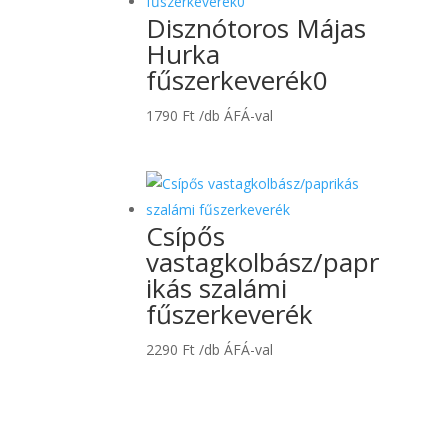
Disznótoros Májas
Hurka
fűszerkeverék0
1790
Ft
/db ÁFÁ-val
Csípős
vastagkolbász/papr
ikás szalámi
fűszerkeverék
2290
Ft
/db ÁFÁ-val