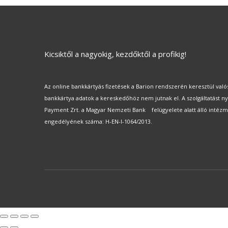
Kicsiktől a nagyokig, kezdőktől a profikig!
Az online bankkártyás fizetések a Barion rendszerén keresztül val
bankkártya adatok a kereskedőhöz nem jutnak el. A szolgáltatást ny
Payment Zrt. a Magyar Nemzeti Bank felügyelete alatt álló intéz
engedélyének száma: H-EN-I-1064/2013.