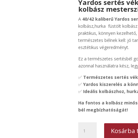
Yardos sertés vék
kolbász mestersz
A
40/42 kaliberű Yardos se
kolbász,hurka füstölt kolbász
praktikus, könnyen kezelhető,
természetes bélnek kell: jó t
esztétikus végeredményt.
Ez a természetes sertésbél go
azonnal használatra kész, leg
✅
Természetes sertés véko
✅
Yardos kiszerelés a kön
✅
Ideális kolbászhoz, hur
Ha fontos a kolbász minős
bél megbízhatóságát!
Sózott
Kosárba 
Yardos