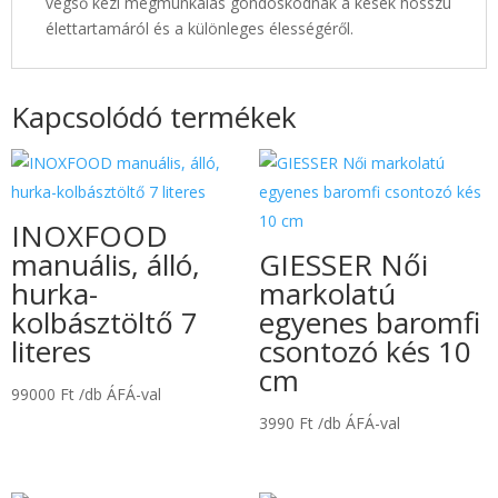
végső kézi megmunkálás gondoskodnak a kések hosszú
élettartamáról és a különleges élességéről.
Kapcsolódó termékek
INOXFOOD
manuális, álló,
GIESSER Női
hurka-
markolatú
kolbásztöltő 7
egyenes baromfi
literes
csontozó kés 10
cm
99000
Ft
/db ÁFÁ-val
3990
Ft
/db ÁFÁ-val