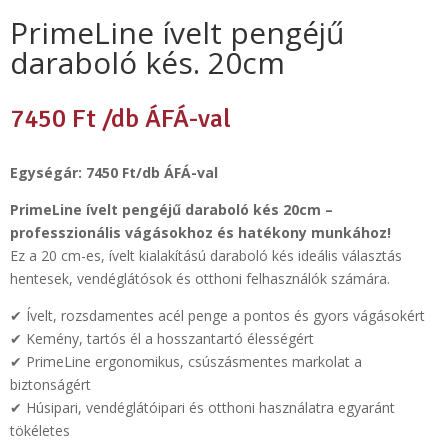
PrimeLine ívelt pengéjű
daraboló kés. 20cm
7450
Ft
/db ÁFÁ-val
Egységár: 7450 Ft/db ÁFÁ-val
PrimeLine ívelt pengéjű daraboló kés 20cm –
professzionális vágásokhoz és hatékony munkához!
Ez a 20 cm-es, ívelt kialakítású daraboló kés ideális választás
hentesek, vendéglátósok és otthoni felhasználók számára.
✔ Ívelt, rozsdamentes acél penge a pontos és gyors vágásokért
✔ Kemény, tartós él a hosszantartó élességért
✔ PrimeLine ergonomikus, csúszásmentes markolat a
biztonságért
✔ Húsipari, vendéglátóipari és otthoni használatra egyaránt
tökéletes