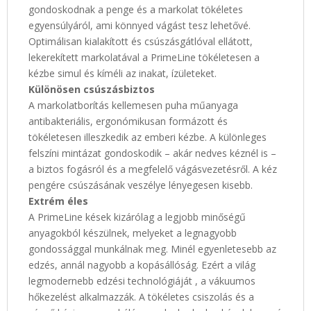
gondoskodnak a penge és a markolat tökéletes
egyensúlyáról, ami könnyed vágást tesz lehetővé.
Optimálisan kialakított és csúszásgátlóval ellátott,
lekerekített markolatával a PrimeLine tökéletesen a
kézbe simul és kíméli az inakat, ízületeket.
Különösen csúszásbiztos
A markolatborítás kellemesen puha műanyaga
antibakteriális, ergonómikusan formázott és
tökéletesen illeszkedik az emberi kézbe. A különleges
felszíni mintázat gondoskodik – akár nedves kéznél is –
a biztos fogásról és a megfelelő vágásvezetésről. A kéz
pengére csúszásának veszélye lényegesen kisebb.
Extrém éles
A PrimeLine kések kizárólag a legjobb minőségű
anyagokból készülnek, melyeket a legnagyobb
gondossággal munkálnak meg. Minél egyenletesebb az
edzés, annál nagyobb a kopásállóság. Ezért a világ
legmodernebb edzési technológiáját , a vákuumos
hőkezelést alkalmazzák. A tökéletes csiszolás és a