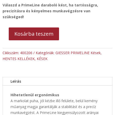
Válaszd a PrimeLine daraboló kést, ha tartósságra,
precizitásra és kényelmes munkavégzésre van
szükséged!
Kosárba teszem
PrimeLine
ívelt
pengéjű
Cikkszám:
400206
Kategóriák:
GIESSER PRIMELINE Kések
,
daraboló
HENTES KELLÉKEK
,
KÉSEK
kés.
20cm
mennyiség
Leírás
Hihetetlenül ergonómikus
A markolat puha, jól kézbe illő felülete, belül kemény
műanyag magja garantálják a stabilitást és a precíz
munkavégzést. A PrimeLine kiegyensúlyozott arányai