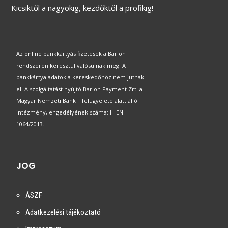
Kicsiktől a nagyokig, kezdőktől a profikig!
Az online bankkártyás fizetések a Barion
rendszerén keresztül valósulnak meg. A
bankkártya adatok a kereskedőhöz nem jutnak
el. A szolgáltatást nyújtó Barion Payment Zrt. a
Magyar Nemzeti Bank felügyelete alatt álló
intézmény, engedélyének száma: H-EN-I-
1064/2013.
JOG
ÁSZF
Adatkezelési tájékoztató