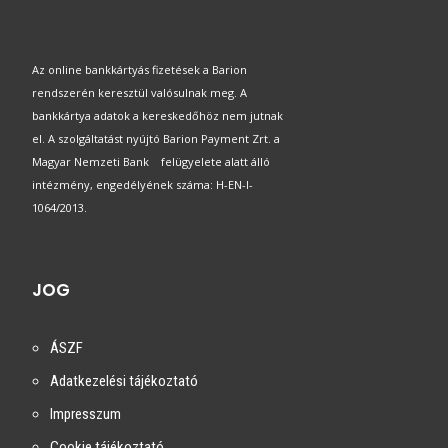
Az online bankkártyás fizetések a Barion
rendszerén keresztül valósulnak meg. A
bankkártya adatok a kereskedőhöz nem jutnak
el. A szolgáltatást nyújtó Barion Payment Zrt. a
Magyar Nemzeti Bank felügyelete alatt álló
intézmény, engedélyének száma: H-EN-I-
1064/2013.
JOG
ÁSZF
Adatkezelési tájékoztató
Impresszum
Cookie tájékoztató