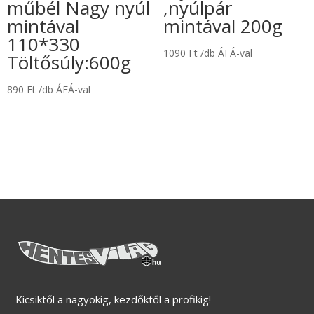
műbél Nagy nyúl
,nyúlpár
mintával
mintával 200g
110*330
1090
Ft
/db ÁFÁ-val
Töltősúly:600g
890
Ft
/db ÁFÁ-val
Kicsiktől a nagyokig, kezdőktől a profikig!