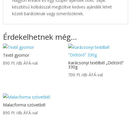
Nagyon kreativ és egy szuper ajándék ötlet. Saját
készitésű kolbásszal megtöltve kedves ajándék lehet
közeli barátoknak vagy ismerősöknek.
Érdekelhetnek még…
Textil gyomor
Karácsonyi textilbél „Diótörő”
890
Ft
/db ÁFÁ-val
330g
700
Ft
/db ÁFÁ-val
Malacforma szövetbél
890
Ft
/db ÁFÁ-val