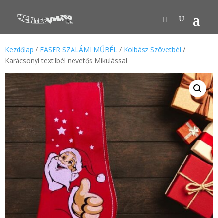
Kezdőlap
/
FASER SZALÁMI MŰBÉL
/
Kolbász Szövetbél
/
Karácsonyi textilbél nevetős Mikulással