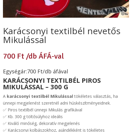
Karácsonyi textilbél nevetős
Mikulással
700
Ft
/db ÁFÁ-val
Egységár:700 Ft/db áfával
KARÁCSONYI TEXTILBÉL PIROS
MIKULÁSSAL – 300 G
A
karácsonyi textilbél Mikulással
tökéletes választás, ha
ünnepi megjelenést szeretnél adni húskészítményeidnek.
✅ Piros textilbél ünnepi Mikulás grafikával
✅ Kb. 300 g töltősúlyhoz ideális
✅ Kiváló minőség, dekoratív megjelenés
✅ Karácsonyi kolbászokhoz, ajándékként is tökéletes