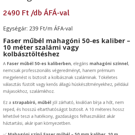
2490
Ft
/db ÁFÁ-val
Egységár: 239 Ft/m ÁFA-val
Faser műbél mahagóni 50-es kaliber –
10 méter szalámi vagy
kolbásztöltéshez
A
Faser műbél 50-es kaliberben
, elegáns
mahagóni színnel
,
nemcsak professzionális végeredményt, hanem prémium
megjelenést is biztosít a kolbásznak szaláminak. Tökéletes
választás füstölt vagy kenős állagú húskészítményekhez, például
májasokhoz, szalámikhoz.
Ez a
strapabíró, műbél
jól zárható, kiválóan bírja a hőt, nem
reped, és hosszú eltarthatóságot biztosít. A 10 méteres hossz
lehetővé teszi a hatékony, gazdaságos felhasználást akár
háztartási, akár ipari környezetben.
✅
Mahagóni színű Faser műbél – 50 mm kaliber, 10 m