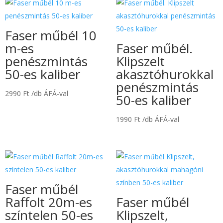
Faser műbél 10
m-es
Faser műbél.
penészmintás
Klipszelt
50-es kaliber
akasztóhurokkal
penészmintás
2990
Ft
/db ÁFÁ-val
50-es kaliber
1990
Ft
/db ÁFÁ-val
Faser műbél
Raffolt 20m-es
Faser műbél
színtelen 50-es
Klipszelt,