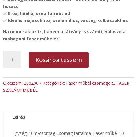
hosszú
✅
Erős, hőálló, szép formát ad
✅
Ideális májasokhoz, szalámihoz, vastag kolbászokhoz
Ha nemcsak az íz, hanem a látvány is számít, válaszd a
mahagóni Faser műbelet!
Faser
Kosárba teszem
műbél
10
m-
es
Cikkszám:
200200
Kategóriák:
Faser műbél csomagolt.
,
FASER
mahagóni
SZALÁMI MŰBÉL
50-
es
kaliber
Leírás
mennyiség
Egység: 10m/csomag Csomag tartalma: Faser műbél 10