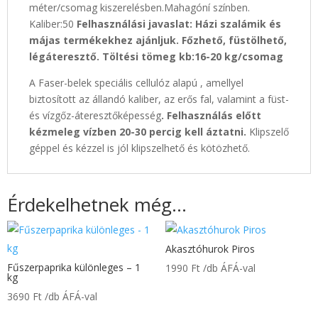
méter/csomag kiszerelésben.Mahagóní színben.
Kaliber:50
Felhasználási javaslat: Házi szalámik és
májas termékekhez ajánljuk. Főzhető, füstölhető,
légáteresztő. Töltési tömeg kb:16-20 kg/csomag
A Faser-belek speciális cellulóz alapú , amellyel
biztosított az állandó kaliber, az erős fal, valamint a füst-
és vízgőz-áteresztőképesség
. Felhasználás előtt
kézmeleg vízben 20-30 percig kell áztatni.
Klipszelő
géppel és kézzel is jól klipszelhető és kötözhető.
Érdekelhetnek még…
Akasztóhurok Piros
Fűszerpaprika különleges – 1
1990
Ft
/db ÁFÁ-val
kg
3690
Ft
/db ÁFÁ-val