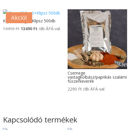
Akció!
Klipszelő fogó+Klipsz 500db
Original
Current
14490
Ft
13490
Ft
/db ÁFÁ-val
price
price
was:
is:
14490 Ft.
13490 Ft.
Csemege
vastagkolbász/paprikás szalámi
fűszerkeverék
2290
Ft
/db ÁFÁ-val
Kapcsolódó termékek